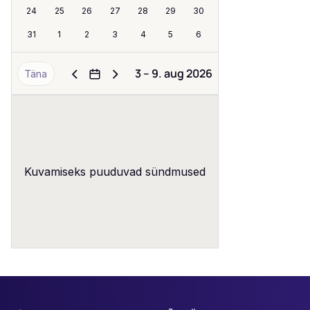
24
25
26
27
28
29
30
31
1
2
3
4
5
6
3 – 9. aug 2026
Täna
Kuvamiseks puuduvad sündmused