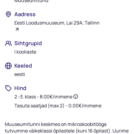
Muuseumitund
Aadress
Eesti Loodusmuuseum, Lai 29A; Tallinn
Sihtgrupid
I kooliaste
Keeled
eesti
Hind
2.-3. klass -
8.00
€
/inimene
Tasuta saatjad (max 2) -
0.00
€
/inimene
Muuseumitunni keskmes on mikroskoobitööga
tutvumine väikeklassi õpilastele (kuni 16 õpilast). Uurime